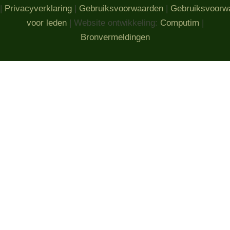
|
Privacyverklaring
|
Gebruiksvoorwaarden
|
Gebruiksvoorw
voor leden
| Website ontwikkeling:
Computim
|
Bronvermeldingen