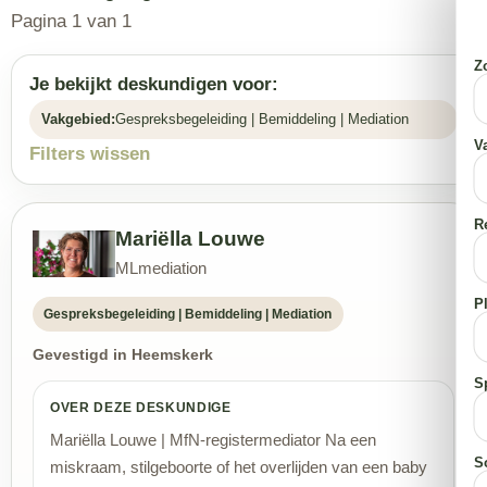
Pagina 1 van 1
Z
Je bekijkt deskundigen voor:
Vakgebied:
Gespreksbegeleiding | Bemiddeling | Mediation
V
Filters wissen
R
Mariëlla Louwe
MLmediation
P
Gespreksbegeleiding | Bemiddeling | Mediation
Gevestigd in Heemskerk
S
OVER DEZE DESKUNDIGE
Mariëlla Louwe | MfN-registermediator Na een
S
miskraam, stilgeboorte of het overlijden van een baby