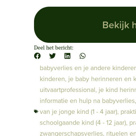
Bekijk 
Deel het bericht:
babyverlies en je andere kindere
kinderen
,
je baby herinneren en 
uitvaartprofessional
,
je kind heri
informatie en hulp na babyverlies
van je jonge kind (1 - 4 jaar)
,
prakt
schoolgaande kind (4 - 12 jaar)
,
pr
zwangerschapsverlies
,
rituelen e