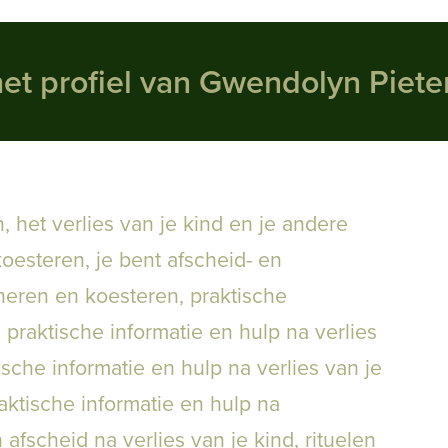
het profiel van Gwendolyn Piete
n
,
het verlies van je kind en je andere
koesteren
,
je bent afscheid- en
nneren en koesteren
,
praktische
,
praktische informatie en hulp na verlies
ische informatie en hulp na verlies van je
aktische informatie en hulp na
n afscheid na verlies van je kind
,
rituelen