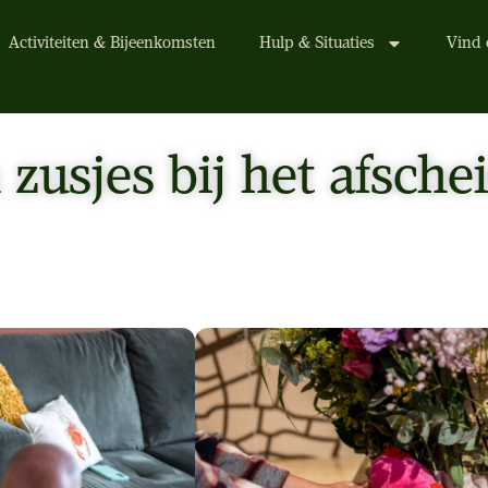
Activiteiten & Bijeenkomsten
Hulp & Situaties
Vind 
 zusjes bij het afsche