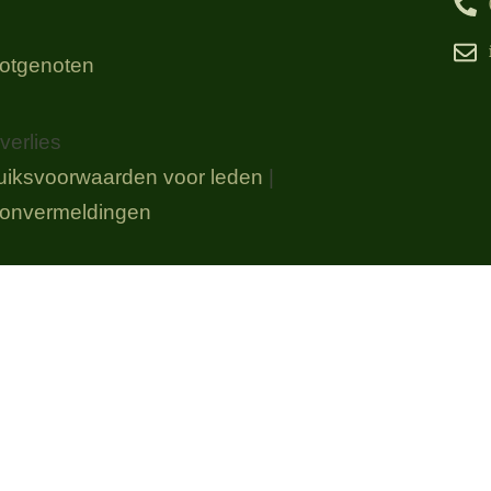
 lotgenoten
erlies
uiksvoorwaarden voor leden
|
onvermeldingen