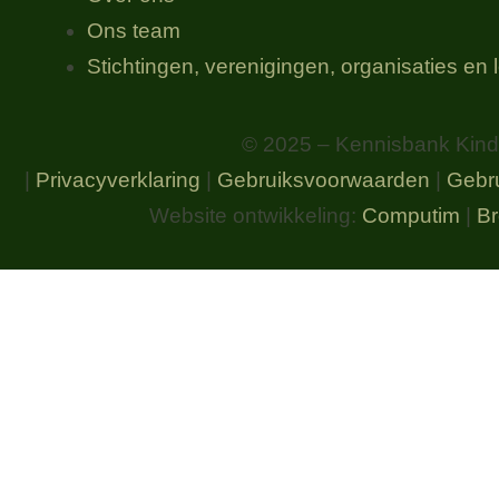
Ons team
Stichtingen, verenigingen, organisaties​ en
© 2025 – Kennisbank Kindv
|
Privacyverklaring
|
Gebruiksvoorwaarden
|
Gebr
Website ontwikkeling:
Computim
|
Br