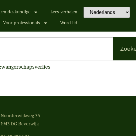
een deskundige
Lees verhalen
Voor professionals
Word lid
Zoek
zwangerschapsverlies
Noorderwijkweg 3A
1943 DG Beverwijk