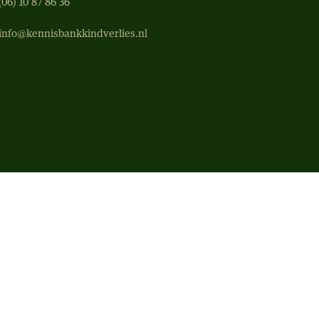
(06) 10 87 86 36‬
info@kennisbankkindverlies.nl