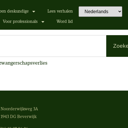
een deskundige
Lees verhalen
Voor professionals
Word lid
Zoek
zwangerschapsverlies
Noorderwijkweg 3A
1943 DG Beverwijk