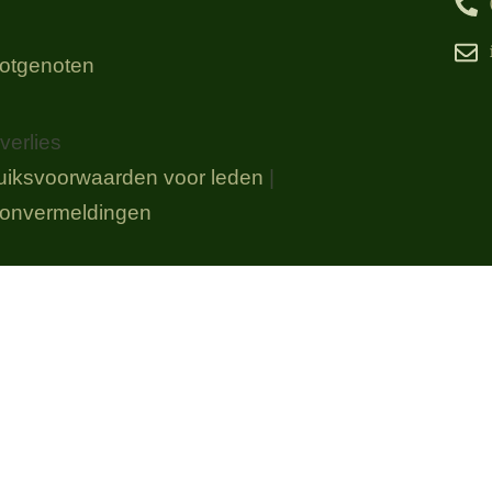
 lotgenoten
erlies
uiksvoorwaarden voor leden
|
onvermeldingen