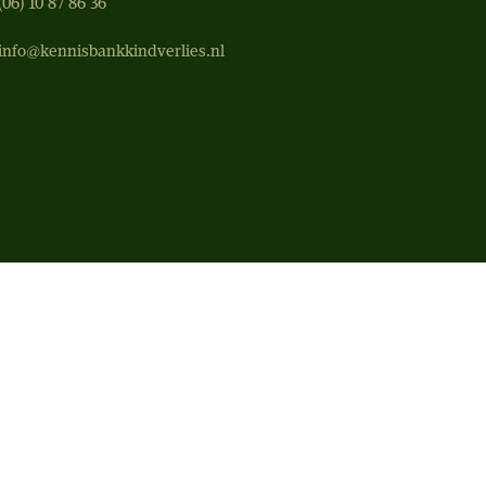
(06) 10 87 86 36‬
info@kennisbankkindverlies.nl