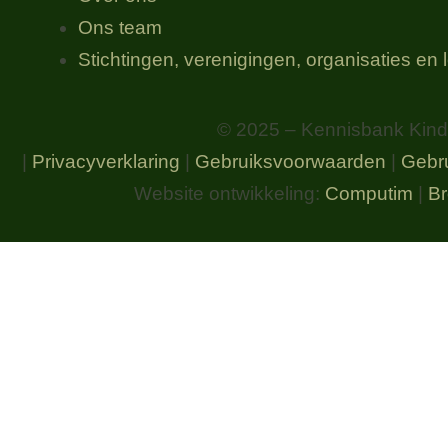
Ons team
Stichtingen, verenigingen, organisaties​ en
© 2025 – Kennisbank Kindv
|
Privacyverklaring
|
Gebruiksvoorwaarden
|
Gebr
Website ontwikkeling:
Computim
|
Br