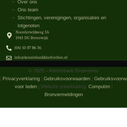
Over ons
Ons team
Stichtingen, verenigingen, organisaties​ en
lotgenoten
Noorderwijkweg 3A
1943 DG Beverwijk
(06) 10 87 86 36‬
info@kennisbankkindverlies.nl
© 2025 – Kennisbank Kindverlies
|
Privacyverklaring
|
Gebruiksvoorwaarden
|
Gebruiksvoorw
voor leden
| Website ontwikkeling:
Computim
|
Bronvermeldingen