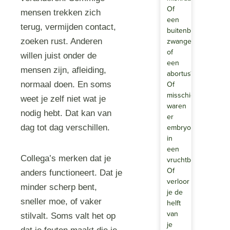
Of
mensen trekken zich
een
terug, vermijden contact,
buitenbaarmoederli
zwangerschap
zoeken rust. Anderen
of
willen juist onder de
een
mensen zijn, afleiding,
abortus?
Of
normaal doen. En soms
misschien
weet je zelf niet wat je
waren
nodig hebt. Dat kan van
er
embryo’s
dag tot dag verschillen.
in
een
Collega’s merken dat je
vruchtbaarheidstraj
Of
anders functioneert. Dat je
verloor
minder scherp bent,
je de
sneller moe, of vaker
helft
van
stilvalt. Soms valt het op
je