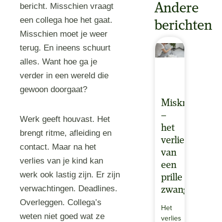
Andere
bericht. Misschien vraagt
een collega hoe het gaat.
berichten
Misschien moet je weer
terug. En ineens schuurt
alles. Want hoe ga je
verder in een wereld die
gewoon doorgaat?
Miskraam
–
Werk geeft houvast. Het
het
brengt ritme, afleiding en
verlies
contact. Maar na het
van
verlies van je kind kan
een
werk ook lastig zijn. Er zijn
prille
verwachtingen. Deadlines.
zwangerschap
Overleggen. Collega’s
Het
weten niet goed wat ze
verlies