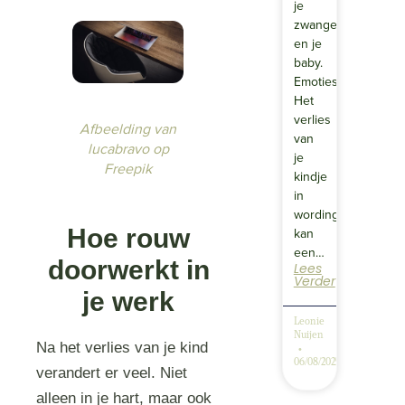
je
zwangerschap
en je
baby.
Emoties
Het
verlies
Afbeelding van
van
lucabravo op
je
Freepik
kindje
in
wording
Hoe rouw
kan
een…
doorwerkt in
Lees
Verder
je werk
Leonie
Nuijen
Na het verlies van je kind
06/08/2025
verandert er veel. Niet
alleen in je hart, maar ook