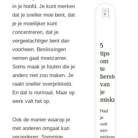
in je hoofd. Je kunt merken
dat je sneller moe bent, dat
je je moeilijker kunt
concentreren, dat je
vergeetachtiger bent dan
5
voorheen. Beslissingen
tips
nemen gaat moeizamer.
om
Soms maak je fouten die je
te
anders niet zou maken. Je
herstellen
raakt sneller overprikkeld.
van
je
En dat is normaal. Maar op
miskraam
werk valt het op.
Had
je
Ook de manier waarop je
ooit
met anderen omgaat kan
een
miskraam?
veranderen. Sommige