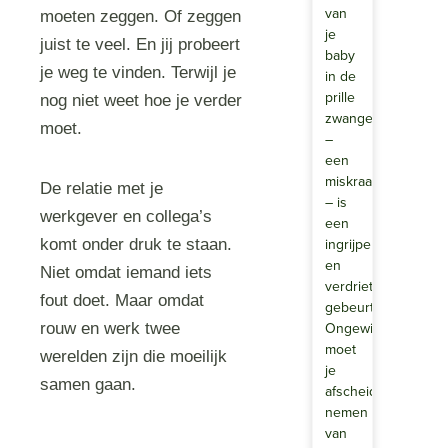
van
moeten zeggen. Of zeggen
je
juist te veel. En jij probeert
baby
je weg te vinden. Terwijl je
in de
prille
nog niet weet hoe je verder
zwangerschap
moet.
–
een
miskraam
De relatie met je
– is
werkgever en collega’s
een
ingrijpende
komt onder druk te staan.
en
Niet omdat iemand iets
verdrietige
fout doet. Maar omdat
gebeurtenis.
Ongewild
rouw en werk twee
moet
werelden zijn die moeilijk
je
samen gaan.
afscheid
nemen
van