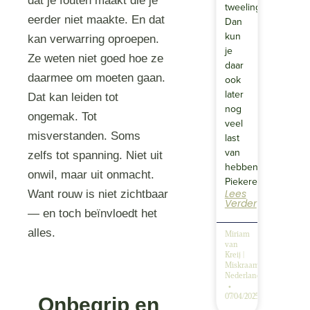
dat je fouten maakt die je
tweeling?
eerder niet maakte. En dat
Dan
kun
kan verwarring oproepen.
je
Ze weten niet goed hoe ze
daar
daarmee om moeten gaan.
ook
later
Dat kan leiden tot
nog
ongemak. Tot
veel
misverstanden. Soms
last
van
zelfs tot spanning. Niet uit
hebben.
onwil, maar uit onmacht.
Piekeren…
Lees
Want rouw is niet zichtbaar
Verder
— en toch beïnvloedt het
alles.
Miriam
van
Kreij |
Miskraambegeleiding
Nederland
07/04/2025
Onbegrip en