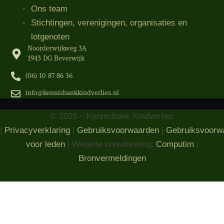
Ons team
Stichtingen, verenigingen, organisaties​ en
lotgenoten
Noorderwijkweg 3A
1943 DG Beverwijk
(06) 10 87 86 36‬
info@kennisbankkindverlies.nl
© 2025 – Kennisbank Kindverlies
|
Privacyverklaring
|
Gebruiksvoorwaarden
|
Gebruiksvoorw
voor leden
| Website ontwikkeling:
Computim
|
Bronvermeldingen