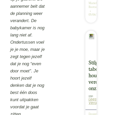
Marieke
aannemer belt dat
Bootsma
de planning weer
05/06/2026
verandert. De
babykamer is nog
lang niet af.
Ondertussen voel
je je moe, maar je
zegt tegen jezelf
Stilgeboorte
dat je nog “even
taboe
door moet”. Je
houdt
hoort jezelf
verdriet
denken dat je nog
onzichtbaar
best één doos
Lees
Babyverlies uit de taboesfeer: aandacht in De Telegraaf en Dag Babyverlies op 7 juni Praten over een kindje dat is overleden voor, tijdens of kort na de geboorte is nog altijd een taboe. Veel ouders ervaren dat hun omgeving niet…
kunt uitpakken
Verder
voordat je gaat
zitten.
Desirée