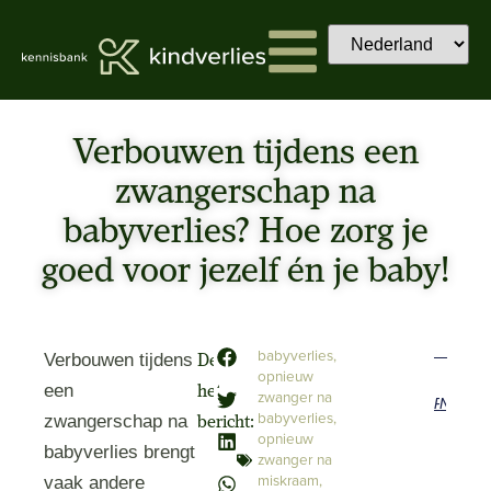
Verbouwen tijdens een
zwangerschap na
babyverlies? Hoe zorg je
goed voor jezelf én je baby!
babyverlies
,
Verbouwen tijdens
Deel
opnieuw
een
het
zwanger na
Previous
Next
babyverlies
,
zwangerschap na
bericht:
opnieuw
babyverlies brengt
zwanger na
miskraam
,
vaak andere