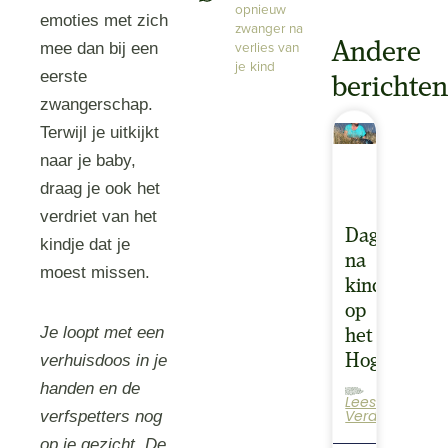
opnieuw
emoties met zich
zwanger na
verlies van
Andere
mee dan bij een
je kind
eerste
berichte
zwangerschap.
Terwijl je uitkijkt
naar je baby,
draag je ook het
verdriet van het
Dagretraite
kindje dat je
na
moest missen.
kindverlies
op
Je loopt met een
het
Hogeland
verhuisdoos in je
handen en de
Lees
Rouw in de Weidsheid Wanneer je je kindje bent verloren, heeft dat een grote impact. Niet alleen het gemis, maar je hele leven verandert. Relaties, vriendschappen, je werk, alles wordt er door geraakt. Er is een kans dat je jezelf…
Verder
verfspetters nog
op je gezicht. De