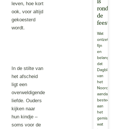
is
leven, hoe kort
rondom
ook, voor altijd
de
gekoesterd
feestdagen.
wordt.
Wat
ontzettend
fijn
en
belangrijk
dat
In de stilte van
Dagblad
van
het afscheid
het
ligt een
Noorden
overweldigende
aandacht
besteedt
liefde. Ouders
aan
kijken naar
het
hun kindje –
gemis
wat
soms voor de