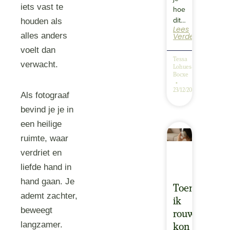
iets vast te
hoe
dit…
houden als
Lees
alles anders
Verder
voelt dan
Tessa
verwacht.
Lohues-
Bocxe
23/12/2025
Als fotograaf
bevind je je in
een heilige
ruimte, waar
verdriet en
liefde hand in
hand gaan. Je
Toen
ademt zachter,
ik
beweegt
rouwde
langzamer.
kon