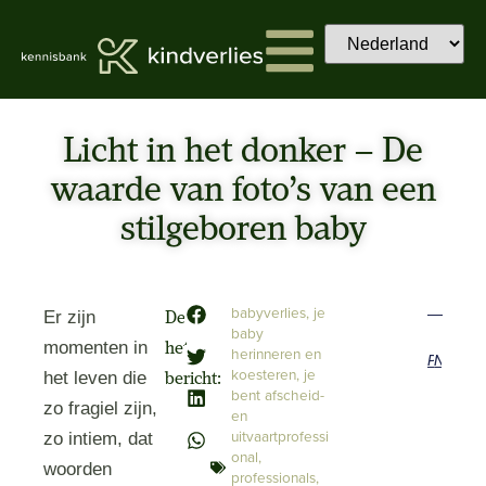
Licht in het donker – De
waarde van foto’s van een
stilgeboren baby
babyverlies
,
je
Er zijn
Deel
baby
momenten in
het
herinneren en
Previous
Next
koesteren
,
je
het leven die
bericht:
bent afscheid-
zo fragiel zijn,
en
uitvaartprofessi
zo intiem, dat
onal
,
woorden
professionals
,