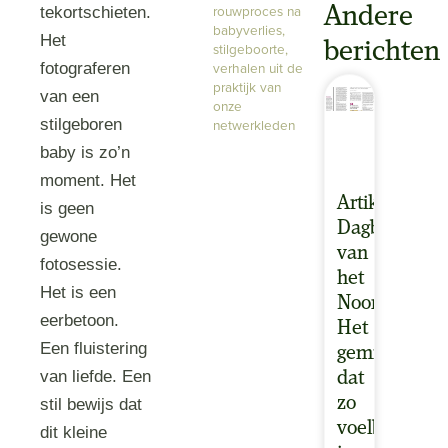
rouwproces na
Andere
tekortschieten.
babyverlies
,
Het
berichten
stilgeboorte
,
verhalen uit de
fotograferen
praktijk van
van een
onze
stilgeboren
netwerkleden
baby is zo’n
moment. Het
Artikel
is geen
Dagblad
gewone
van
fotosessie.
het
Het is een
Noorden:
eerbetoon.
Het
Een fluistering
gemis
van liefde. Een
dat
zo
stil bewijs dat
voelbaar
dit kleine