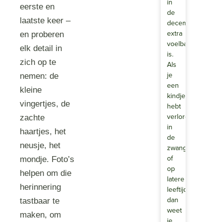
in
eerste en
de
laatste keer –
decembermaand
extra
en proberen
voelbaar
elk detail in
is.
zich op te
Als
je
nemen: de
een
kleine
kindje
vingertjes, de
hebt
verloren
zachte
in
haartjes, het
de
neusje, het
zwangerschap
of
mondje. Foto’s
op
helpen om die
latere
herinnering
leeftijd
dan
tastbaar te
weet
maken, om
je