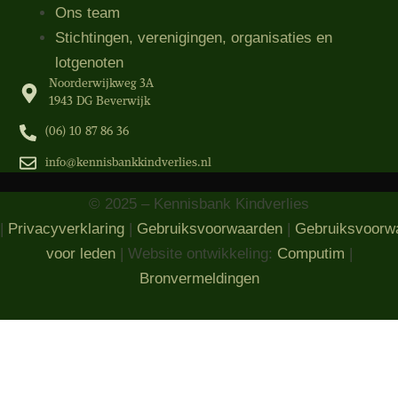
Ons team
Stichtingen, verenigingen, organisaties​ en
lotgenoten
Noorderwijkweg 3A
1943 DG Beverwijk
(06) 10 87 86 36‬
info@kennisbankkindverlies.nl
© 2025 – Kennisbank Kindverlies
|
Privacyverklaring
|
Gebruiksvoorwaarden
|
Gebruiksvoorw
voor leden
| Website ontwikkeling:
Computim
|
Bronvermeldingen