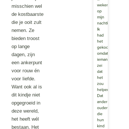
wekenlang
misschien wel
op
de kostbaarste
mijn
die je ooit zult
nachtkastje.
Ik
nemen. Ze
had
bieden troost
het
op lange
gekocht
omdat
dagen, zijn
iemand
een ankerpunt
zei
voor rouw én
dat
het
voor liefde.
zou
Want ook al is
helpen.
dit kindje niet
Dat
andere
opgegroeid in
ouders
deze wereld,
die
het heeft wél
hun
kind
bestaan. Het