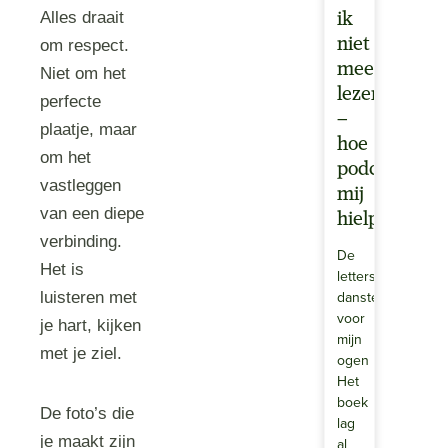
Alles draait
ik
niet
om respect.
meer
Niet om het
lezen
perfecte
–
plaatje, maar
hoe
om het
podcasts
vastleggen
mij
van een diepe
hielpen
verbinding.
De
Het is
letters
dansten
luisteren met
voor
je hart, kijken
mijn
met je ziel.
ogen
Het
boek
De foto’s die
lag
je maakt zijn
al