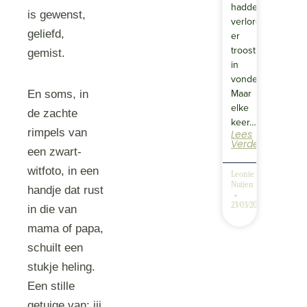
hadden
is gewenst,
verloren
geliefd,
er
troost
gemist.
in
vonden.
Maar
En soms, in
elke
de zachte
keer…
rimpels van
Lees
Verder
een zwart-
witfoto, in een
Leonie
Nuijen
handje dat rust
23/03/2026
in die van
mama of papa,
schuilt een
stukje heling.
Een stille
getuige van: jij