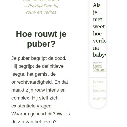
Als
– Praktijk Fem bij
rouw en verlies
je
niet
weet
Hoe rouwt je
hoe
verder
puber?
na
babyverlies
Je puber begrijpt de dood.
Lees
Je wereld is stilgevallen. Alles wat vanzelfsprekend leek, is weg. En nu? 1 op 1 Toekomsttraject – als je niet weet hoe verder Soms komt er een moment waarop je voelt: ik wil niet zo verder, maar ik weet ook…
Hij begrijpt de definitieve
Verder
leegte, het gemis, de
onrechtvaardigheid. En dat
Desirée
van
maakt zijn rouw intens en
Nieuwenhoven
complex. Hij stelt zich
06/05/2025
existentiële vragen:
Waarom gebeurt dit? Wat is
de zin van het leven?