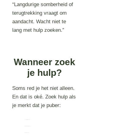
“Langdurige somberheid of
terugtrekking vraagt om
aandacht. Wacht niet te
lang met hulp zoeken.”
Wanneer zoek
je hulp?
Soms red je het niet alleen.
En dat is oké. Zoek hulp als
je merkt dat je puber:
Lang verdrietig blijft of zich isoleert
Niet meer functioneert op school
Riskant gedrag vertoont