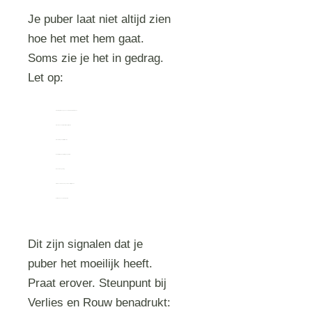
Je puber laat niet altijd zien
hoe het met hem gaat.
Soms zie je het in gedrag.
Let op:
Zich terugtrekken, geen contact meer met vrienden
Slechte schoolprestaties, spijbelen
Slecht slapen, niet willen eten
Overmatig alcohol- of drugsgebruik
Roekeloos gedrag
Praten over de dood, over zichzelf pijn doen
Extreme boosheid of apathie
Dit zijn signalen dat je
puber het moeilijk heeft.
Praat erover. Steunpunt bij
Verlies en Rouw benadrukt: