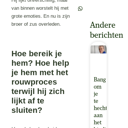
Hij lijkt onverschillig, maar
van binnen worstelt hij met
grote emoties. En nu is zijn
Andere
broer of zus overleden.
berichten
Hoe bereik je
hem? Hoe help
je hem met het
Bang
rouwproces
om
terwijl hij zich
je
lijkt af te
te
hechten
sluiten?
aan
het