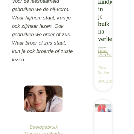
Voor de leesbaarheid
kindje
in
gebruiken we de hij‑vorm.
je
Waar hij/hem staat, kun je
buik
ook zij/haar lezen. Ook
na
gebruiken we broer of zus.
verlies
Waar broer of zus staat,
Lees
Er zijn vrouwen die opnieuw zwanger raken nadat ze eerder hun baby’tje in de zwangerschap hebben verloren. Wat vaak opvalt, is dat de blijdschap over een nieuwe zwangerschap er wel is, maar niet vrijuit gevoeld wordt. De angst zit er…
kun je ook broertje of zusje
Verder
lezen.
Thea
Schäfer
31/03/2026
Beeldgebruik
Marieke de Ridder