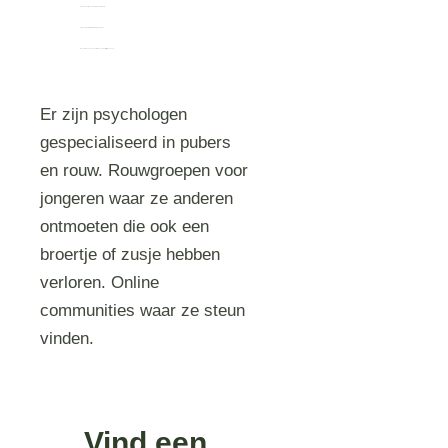
Praat over zelfbeschadiging of zelfmoord
Agressief wordt of juist volledig apathisch
Geen interesse meer heeft in dingen die hij altijd leuk vond
Er zijn psychologen
gespecialiseerd in pubers
en rouw. Rouwgroepen voor
jongeren waar ze anderen
ontmoeten die ook een
broertje of zusje hebben
verloren. Online
communities waar ze steun
vinden.
Vind een